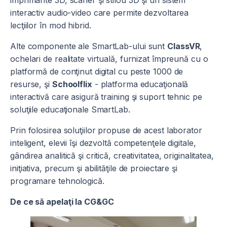
imprimante 3D, scaner şi stilou 3D şi un sistem
interactiv audio-video care permite dezvoltarea
lecţiilor în mod hibrid.
Alte componente ale SmartLab-ului sunt
ClassVR
,
ochelari de realitate virtuală, furnizat împreună cu o
platformă de conţinut digital cu peste 1000 de
resurse, şi
Schoolflix
- platforma educaţională
interactivă care asigură training şi suport tehnic pe
soluţiile educaţionale SmartLab.
Prin folosirea soluţiilor propuse de acest laborator
inteligent, elevii îşi dezvoltă competenţele digitale,
gândirea analitică şi critică, creativitatea, originalitatea,
iniţiativa, precum şi abilităţile de proiectare şi
programare tehnologică.
De ce să apelaţi la CG&GC