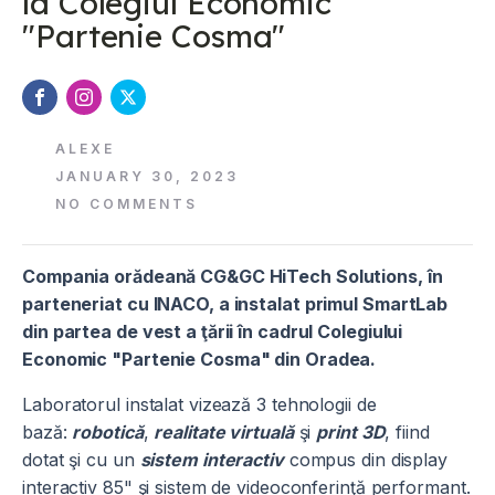
la Colegiul Economic
"Partenie Cosma"
ALEXE
JANUARY 30, 2023
NO COMMENTS
Compania orădeană CG&GC HiTech Solutions, în
parteneriat cu INACO, a instalat primul SmartLab
din partea de vest a ţării în cadrul Colegiului
Economic "Partenie Cosma" din Oradea.
Laboratorul instalat vizează 3 tehnologii de
bază:
robotică
,
realitate virtuală
şi
print 3D
, fiind
dotat şi cu un
sistem interactiv
compus din display
interactiv 85" şi sistem de videoconferinţă performant.