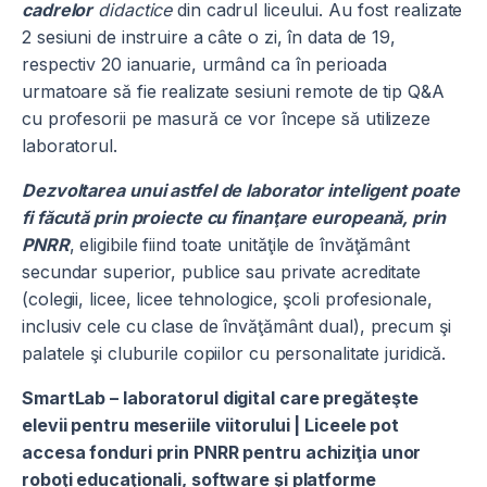
cadrelor
didactice
din cadrul liceului. Au fost realizate
2 sesiuni de instruire a câte o zi, în data de 19,
respectiv 20 ianuarie, urmând ca în perioada
urmatoare să fie realizate sesiuni remote de tip Q&A
cu profesorii pe masură ce vor începe să utilizeze
laboratorul.
Dezvoltarea unui astfel de laborator inteligent poate
fi făcută prin proiecte cu finanţare europeană, prin
PNRR
, eligibile fiind toate unităţile de învăţământ
secundar superior, publice sau private acreditate
(colegii, licee, licee tehnologice, şcoli profesionale,
inclusiv cele cu clase de învăţământ dual), precum şi
palatele şi cluburile copiilor cu personalitate juridică.
SmartLab – laboratorul digital care pregăteşte
elevii pentru meseriile viitorului | Liceele pot
accesa fonduri prin PNRR pentru achiziţia unor
roboţi educaţionali, software şi platforme