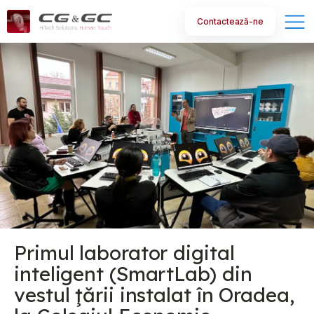
Contactează-ne
Subm
Despre noi
Subm
Educație
Subm
Business
Subm
Servicii
Primul laborator digital
inteligent (SmartLab) din
Noutăți
vestul ţării instalat în Oradea,